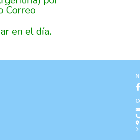
Argentina) por
o Correo
r en el día.
N
C