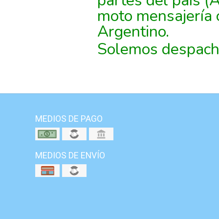
partes del país (
moto mensajería 
Argentino.
Solemos despacha
MEDIOS DE PAGO
MEDIOS DE ENVÍO