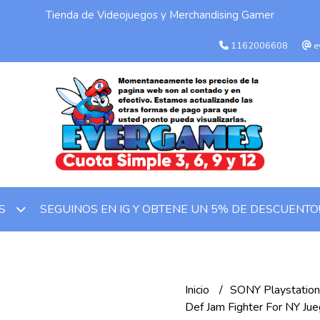
Tienda de Videojuegos y Merchandising Gamer
1162006608
e
SEGUINOS EN IG Y OBTENE UN 5% DE DESCUENTO
OS
Inicio
SONY Playstatio
Def Jam Fighter For NY Ju