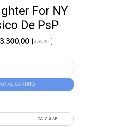
ighter For NY
sico De PsP
3.300,00
23
% OFF
AR AL CARRITO
CALCULAR