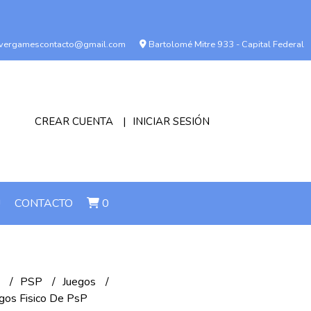
vergamescontacto@gmail.com
Bartolomé Mitre 933 - Capital Federal
CREAR CUENTA
INICIAR SESIÓN
!
CONTACTO
0
n
PSP
Juegos
egos Fisico De PsP