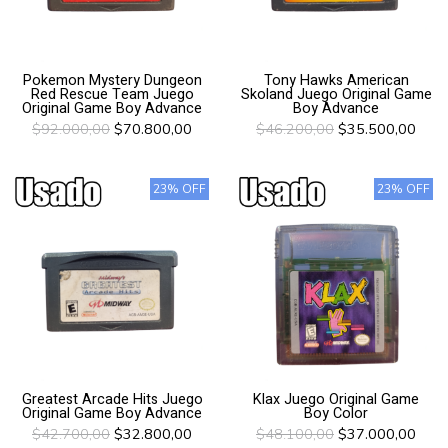
Pokemon Mystery Dungeon
Tony Hawks American
Red Rescue Team Juego
Skoland Juego Original Game
Original Game Boy Advance
Boy Advance
$92.000,00
$70.800,00
$46.200,00
$35.500,00
23% OFF
23% OFF
Greatest Arcade Hits Juego
Klax Juego Original Game
Original Game Boy Advance
Boy Color
$42.700,00
$32.800,00
$48.100,00
$37.000,00