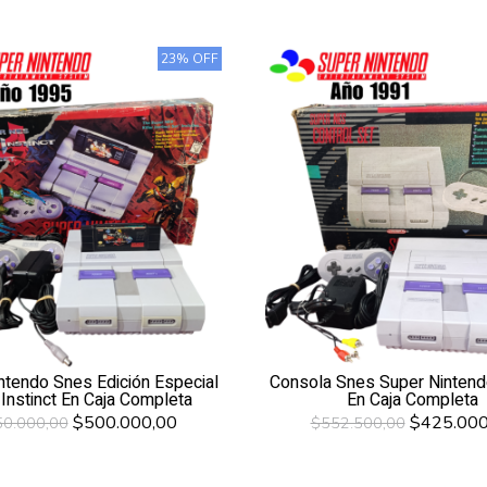
23% OFF
ntendo Snes Edición Especial
Consola Snes Super Nintendo
r Instinct En Caja Completa
En Caja Completa
$500.000,00
$425.000
0.000,00
$552.500,00