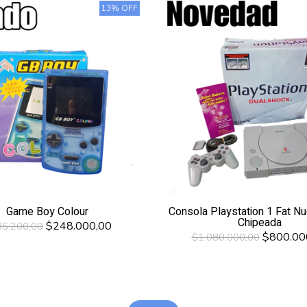
13% OFF
Game Boy Colour
Consola Playstation 1 Fat N
Chipeada
$248.000,00
5.200,00
$800.00
$1.080.000,00