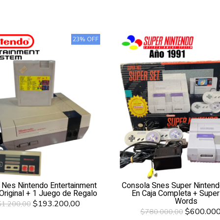
23% OFF
 Nes Nintendo Entertainment
Consola Snes Super Nintendo
riginal + 1 Juego de Regalo
En Caja Completa + Super
Words
$193.200,00
1.200,00
$600.000
$780.000,00