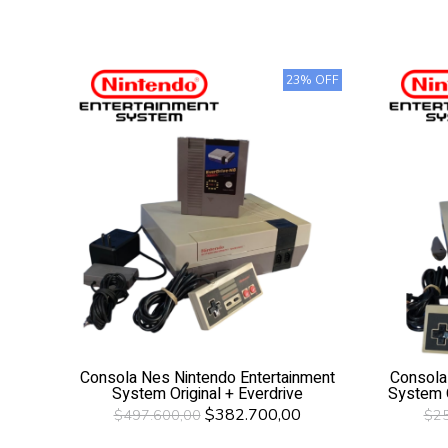
23% OFF
Consola Nes Nintendo Entertainment
Consola
System Original + Everdrive
System O
$382.700,00
$497.600,00
$25