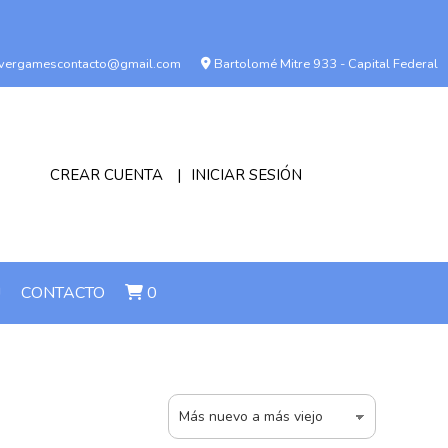
vergamescontacto@gmail.com
Bartolomé Mitre 933 - Capital Federal
CREAR CUENTA
INICIAR SESIÓN
!
CONTACTO
0