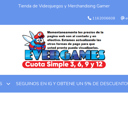
Tienda de Videojuegos y Merchandising Gamer
1162006608
e
SEGUINOS EN IG Y OBTENE UN 5% DE DESCUENTO
OS