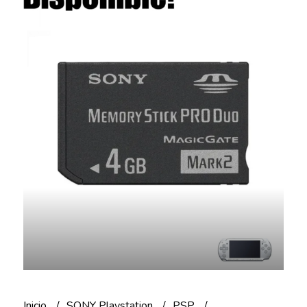
Inicio
SONY Playstation
PSP