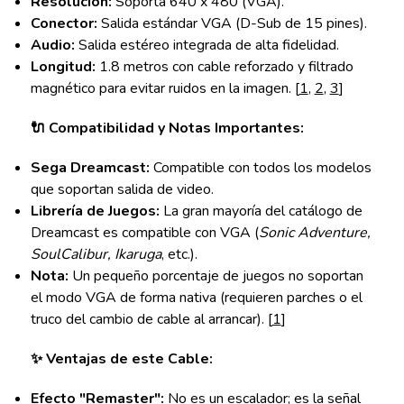
Resolución:
Soporta 640 x 480 (VGA).
Conector:
Salida estándar VGA (D-Sub de 15 pines).
Audio:
Salida estéreo integrada de alta fidelidad.
Longitud:
1.8 metros con cable reforzado y filtrado
magnético para evitar ruidos en la imagen. [
1
,
2
,
3
]
🔌 Compatibilidad y Notas Importantes:
Sega Dreamcast:
Compatible con todos los modelos
que soportan salida de video.
Librería de Juegos:
La gran mayoría del catálogo de
Dreamcast es compatible con VGA (
Sonic Adventure,
SoulCalibur, Ikaruga
, etc.).
Nota:
Un pequeño porcentaje de juegos no soportan
el modo VGA de forma nativa (requieren parches o el
truco del cambio de cable al arrancar). [
1
]
✨ Ventajas de este Cable:
Efecto "Remaster":
No es un escalador; es la señal