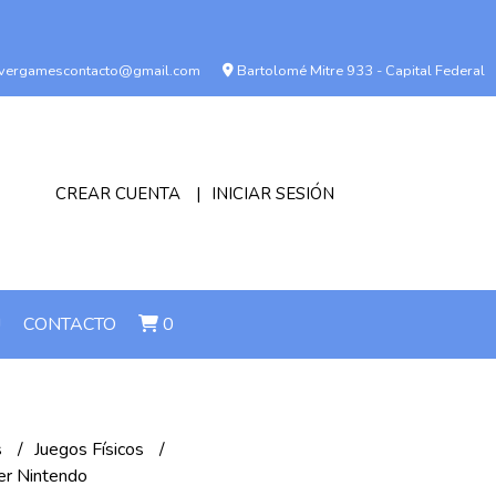
vergamescontacto@gmail.com
Bartolomé Mitre 933 - Capital Federal
CREAR CUENTA
INICIAR SESIÓN
!
CONTACTO
0
s
Juegos Físicos
er Nintendo