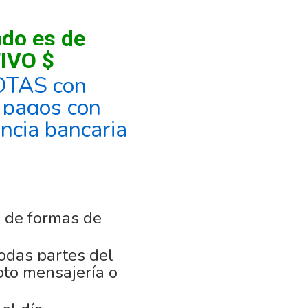
ado es de
IVO $
OTAS con
, pagos con
encia bancaria
 de formas de
odas partes del
oto mensajería o