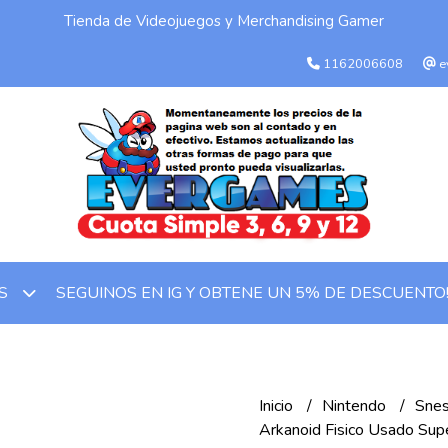
Tienda de Videojuegos y Merchandising Gamer
1162006608
e
SEGUINOS EN IG Y OBTENE UN 5% DE DESCUENTO
OS
Inicio
Nintendo
Sne
Arkanoid Fisico Usado Sup