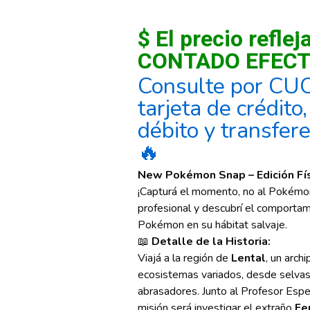
$ El precio reflej
CONTADO EFECT
Consulte por CU
tarjeta de crédito
débito y transfer
🔥
New Pokémon Snap – Edición Fís
¡Capturá el momento, no al Pokémon
profesional y descubrí el comportam
Pokémon en su hábitat salvaje.
📖
Detalle de la Historia:
Viajá a la región de
Lental
, un arch
ecosistemas variados, desde selvas
abrasadores. Junto al Profesor Espej
misión será investigar el extraño
Fe