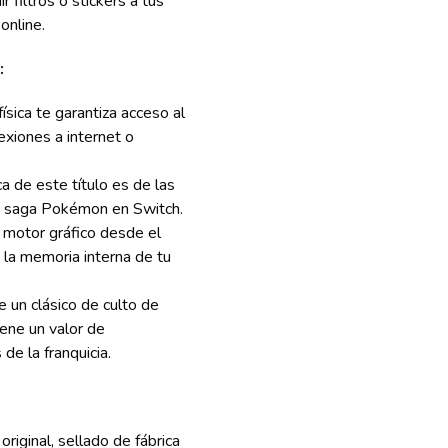
r filtros o stickers a tus
 online.
:
física te garantiza acceso al
xiones a internet o
ca de este título es de las
la saga Pokémon en Switch.
 motor gráfico desde el
 la memoria interna de tu
un clásico de culto de
iene un valor de
de la franquicia.
iginal, sellado de fábrica