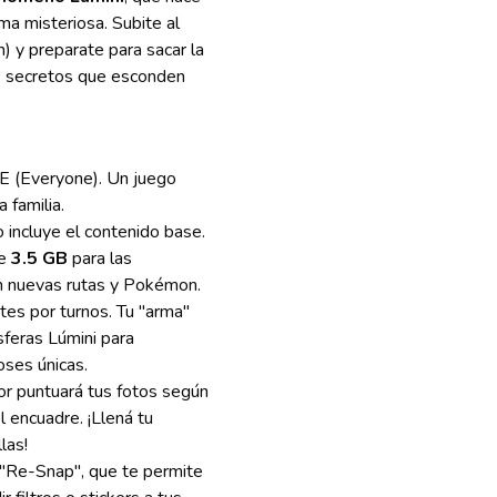
a misteriosa. Subite al
) y preparate para sacar la
os secretos que esconden
 E (Everyone). Un juego
a familia.
o incluye el contenido base.
de
3.5 GB
para las
en nuevas rutas y Pokémon.
es por turnos. Tu "arma"
sferas Lúmini para
oses únicas.
or puntuará tus fotos según
el encuadre. ¡Llená tu
las!
"Re-Snap", que te permite