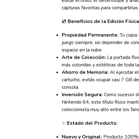
editar el brillo, el desenfoque y añadi
capturas favoritas para compartirlas
💿
Beneficios de la Edición Física
Propiedad Permanente:
Tu copia 
juego siempre, sin depender de cone
espacio en la nube.
Arte de Colección:
La portada físi
más coloridas y estéticas de toda 
Ahorro de Memoria:
Al ejecutar el
cartucho, evitás ocupar casi 7 GB de
consola.
Inversión Segura:
Como sucesor de 
Nintendo 64, este título físico mant
coleccionista muy alto entre los fans 
✨
Estado del Producto:
Nuevo y Original:
Producto 100% or