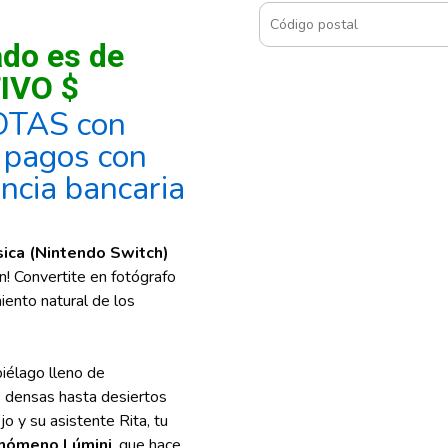
ado es de
IVO $
OTAS con
, pagos con
encia bancaria
ica (Nintendo Switch)
! Convertite en fotógrafo
iento natural de los
ipiélago lleno de
 densas hasta desiertos
o y su asistente Rita, tu
nómeno Lúmini
, que hace