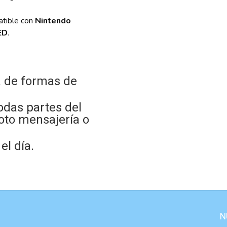
tible con
Nintendo
ED
.
 de formas de
odas partes del
oto mensajería o
l día.
N