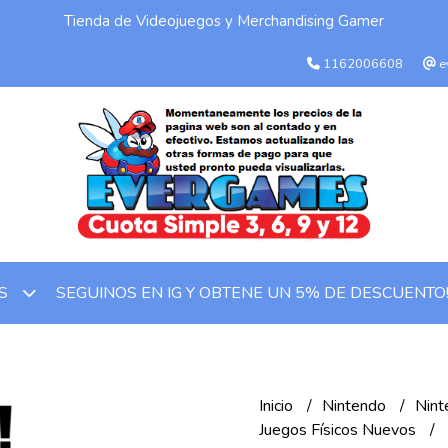
Tienda de Videojuegos y Merchandising Gamer
1162006608
e
SEGUINOS EN IG Y OBTENE UN 5% DE DESCUENTO
OS
Inicio
Nintendo
Nint
Juegos Físicos Nuevos