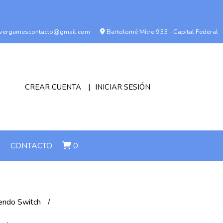
vergamescontacto@gmail.com
Bartolomé Mitre 933 - Capital Federal
CREAR CUENTA
INICIAR SESIÓN
!
CONTACTO
0
endo Switch