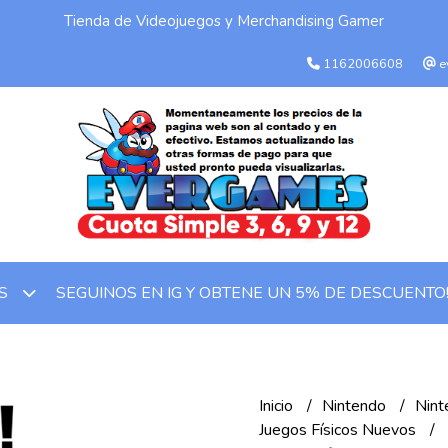
Tienda de Videojuegos y Merchandising Gamer
1162006608
e
SEGUINOS EN IG Y OBTENE UN 5% DE DESCUENTO
OS
Inicio
Nintendo
Nint
Juegos Físicos Nuevos