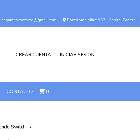
vergamescontacto@gmail.com
Bartolomé Mitre 933 - Capital Federal
CREAR CUENTA
INICIAR SESIÓN
!
CONTACTO
0
endo Switch