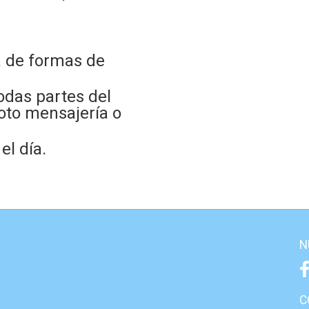
 de formas de
odas partes del
oto mensajería o
l día.
N
C