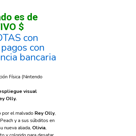
ado es de
IVO $
OTAS con
, pagos con
encia bancaria
ción Física (Nintendo
espliegue visual
ey Olly.
o por el malvado
Rey Olly
,
 Peach y a sus súbditos en
su nueva aliada,
Olivia
,
o y colorido para desatar