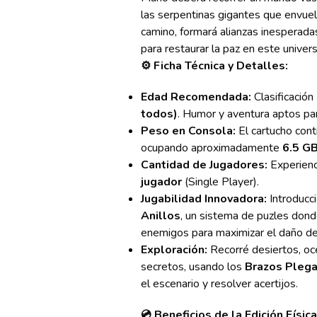
las serpentinas gigantes que envuelv
camino, formará alianzas inesperadas
para restaurar la paz en este univer
⚙️ Ficha Técnica y Detalles:
Edad Recomendada:
Clasificación
todos)
. Humor y aventura aptos pa
Peso en Consola:
El cartucho cont
ocupando aproximadamente
6.5 G
Cantidad de Jugadores:
Experienc
jugador
(Single Player).
Jugabilidad Innovadora:
Introducc
Anillos
, un sistema de puzles dond
enemigos para maximizar el daño de
Exploración:
Recorré desiertos, oc
secretos, usando los
Brazos Pleg
el escenario y resolver acertijos.
💿 Beneficios de la Edición Física