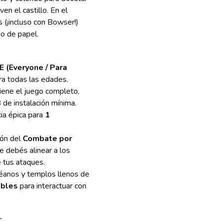
en el castillo. En el
 (¡incluso con Bowser!)
so de papel.
E (Everyone / Para
ra todas las edades.
iene el juego completo,
B
de instalación mínima.
ia épica para
1
ión del
Combate por
e debés alinear a los
 tus ataques.
éanos y templos llenos de
ables
para interactuar con
: