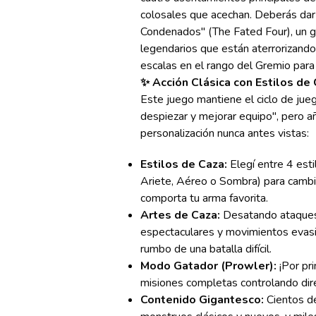
colosales que acechan. Deberás dar 
Condenados" (The Fated Four), un 
legendarios que están aterrorizando
escalas en el rango del Gremio para
✨ Acción Clásica con Estilos de
Este juego mantiene el ciclo de jueg
despiezar y mejorar equipo", pero 
personalización nunca antes vistas:
Estilos de Caza:
Elegí entre 4 esti
Ariete, Aéreo o Sombra) para camb
comporta tu arma favorita.
Artes de Caza:
Desatando ataques
espectaculares y movimientos evas
rumbo de una batalla difícil.
Modo Gatador (Prowler):
¡Por pr
misiones completas controlando di
Contenido Gigantesco:
Cientos d