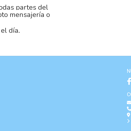
odas partes del
oto mensajería o
el día.
N
C