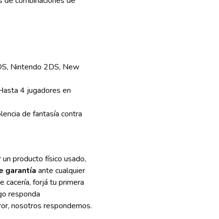
es de combinaciones de
S, Nintendo 2DS, New
Hasta 4 jugadores en
lencia de fantasía contra
r un producto físico usado,
e garantía
ante cualquier
de cacería, forjá tu primera
ego responda
rror, nosotros respondemos.