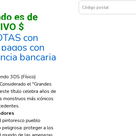
ado es de
IVO $
OTAS con
, pagos con
encia bancaria
endo 3DS (Físico)
a! Considerado el "Grandes
 este título celebra años de
los monstruos más icónicos
ecedentes.
zadores
l pintoresco pueblo
o peligrosa: proteger a los
el mundo de las amenazas