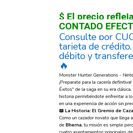
$ El precio reflej
CONTADO EFECT
Consulte por CU
tarjeta de crédito
débito y transfer
🔥
Monster Hunter Generations - Nint
¡Preparate para la cacería definitiv
Éxitos" de la saga en su era clásica,
historia permitiéndote enfrentar a 
en una experiencia de acción sin pr
📖 La Historia: El Gremio de Ca
Como un cazador novato que llega a
de
Bherna
, tu misión es simple per
cuatro asentamientos principales d