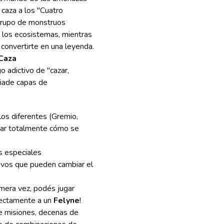
caza a los "Cuatro
grupo de monstruos
 los ecosistemas, mientras
 convertirte en una leyenda.
 Caza
o adictivo de "cazar,
añade capas de
los diferentes (Gremio,
iar totalmente cómo se
 especiales
ivos que pueden cambiar el
imera vez, podés jugar
rectamente a un
Felyne
!
e misiones, decenas de