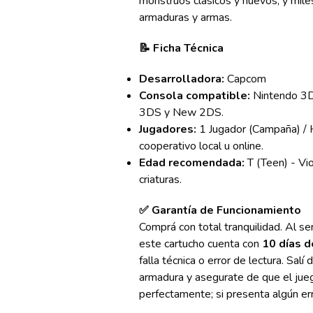
monstruos clásicos y nuevos, y mil
armaduras y armas.
📝 Ficha Técnica
Desarrolladora:
Capcom
Consola compatible:
Nintendo 3D
3DS y New 2DS.
Jugadores:
1 Jugador (Campaña) / 
cooperativo local u online.
Edad recomendada:
T (Teen) - Vio
criaturas.
✅ Garantía de Funcionamiento
Comprá con total tranquilidad. Al se
este cartucho cuenta con
10 días d
falla técnica o error de lectura. Salí 
armadura y asegurate de que el ju
perfectamente; si presenta algún e