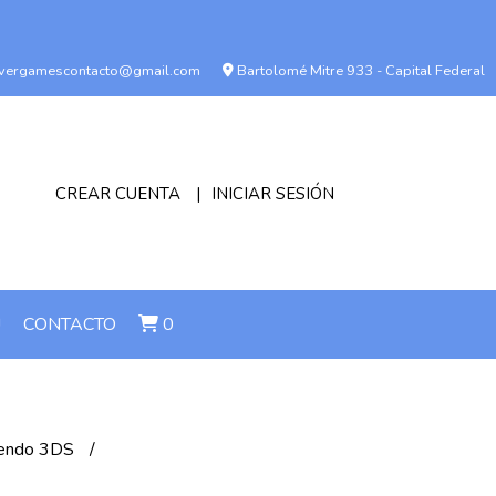
vergamescontacto@gmail.com
Bartolomé Mitre 933 - Capital Federal
CREAR CUENTA
INICIAR SESIÓN
!
CONTACTO
0
tendo 3DS