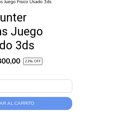
s Juego Fisico Usado 3ds
unter
ns Juego
ado 3ds
300,00
23
% OFF
AR AL CARRITO