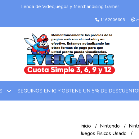
Tienda de Videojuegos y Merchandising Gamer
1162006608
e
SEGUINOS EN IG Y OBTENE UN 5% DE DESCUENTO
OS
Inicio
Nintendo
Nin
Juegos Fisicos Usado