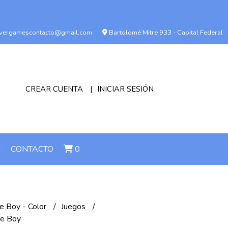
vergamescontacto@gmail.com
Bartolomé Mitre 933 - Capital Federal
CREAR CUENTA
INICIAR SESIÓN
!
CONTACTO
0
 Boy - Color
Juegos
me Boy