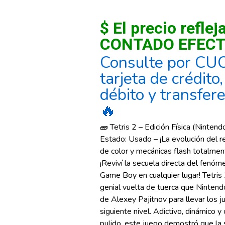
$ El precio reflej
CONTADO EFECT
Consulte por CU
tarjeta de crédito
débito y transfer
🔥
🧱 Tetris 2 – Edición Física (Ninten
Estado: Usado – ¡La evolución del r
de color y mecánicas flash totalme
¡Reviví la secuela directa del fenóm
Game Boy en cualquier lugar! Tetris
genial vuelta de tuerca que Nintendo 
de Alexey Pajitnov para llevar los j
siguiente nivel. Adictivo, dinámico y
pulido, este juego demostró que la