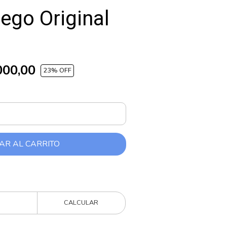
uego Original
000,00
23
% OFF
AR AL CARRITO
CALCULAR