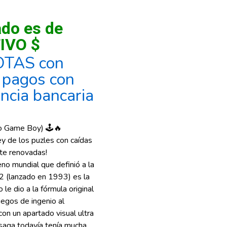
ado es de
IVO $
OTAS con
, pagos con
encia bancaria
do Game Boy) 🕹️🔥
ey de los puzles con caídas
nte renovadas!
eno mundial que definió a la
 2 (lanzado en 1993) es la
le dio a la fórmula original
uegos de ingenio al
 con un apartado visual ultra
 saga todavía tenía mucha