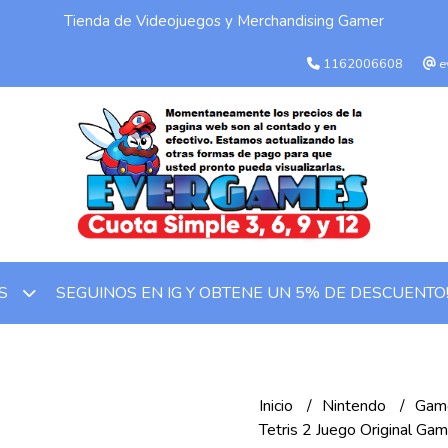
Tienda de Videojuegos y Merchandising Gamer
1162006608
e
SEGUINOS EN IG Y OBTENE UN 5% DE DESCUENTO
OS
Inicio
Nintendo
Game
Tetris 2 Juego Original Ga