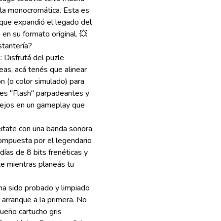
lla monocromática. Esta es
 que expandió el legado del
 en su formato original. 💥
stantería?
 Disfrutá del puzle
neas, acá tenés que alinear
n (o color simulado) para
ques "Flash" parpadeantes y
lejos en un gameplay que
eitate con una banda sonora
mpuesta por el legendario
días de 8 bits frenéticas y
te mientras planeás tu
 ha sido probado y limpiado
arranque a la primera. No
ueño cartucho gris