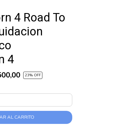
rn 4 Road To
uidacion
ico
n 4
500,00
23
% OFF
AR AL CARRITO