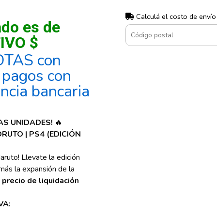
Calculá el costo de envío
ado es de
IVO $
OTAS con
, pagos con
encia bancaria
MAS UNIDADES!
🔥
RUTO | PS4 (EDICIÓN
Naruto! Llevate la edición
 más la expansión de la
precio de liquidación
VA: