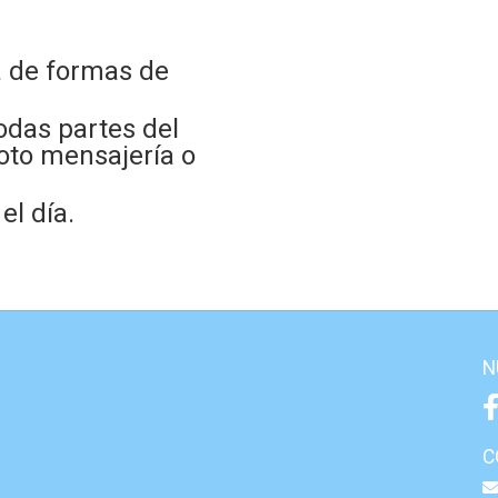
 de formas de
odas partes del
oto mensajería o
l día.
N
C