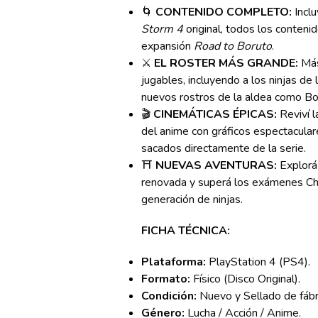
🌀
CONTENIDO COMPLETO:
Inclu
Storm 4
original, todos los conteni
expansión
Road to Boruto
.
⚔️
EL ROSTER MÁS GRANDE:
Más
jugables, incluyendo a los ninjas de 
nuevos rostros de la aldea como Bor
🎬
CINEMÁTICAS ÉPICAS:
Reviví l
del anime con gráficos espectacula
sacados directamente de la serie.
⛩️
NUEVAS AVENTURAS:
Explorá 
renovada y superá los exámenes Chu
generación de ninjas.
FICHA TÉCNICA:
Plataforma:
PlayStation 4 (PS4).
Formato:
Físico (Disco Original).
Condición:
Nuevo y Sellado de fábr
Género:
Lucha / Acción / Anime.