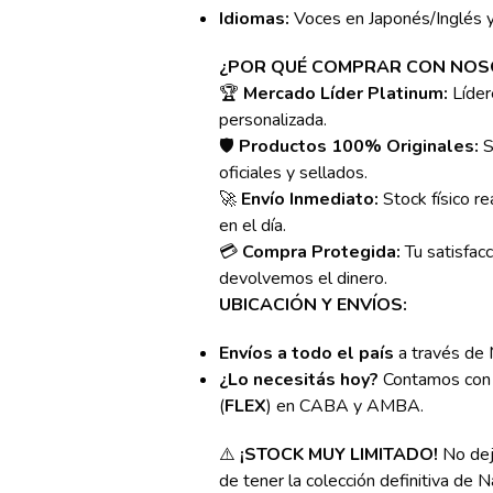
Idiomas:
Voces en Japonés/Inglés 
¿POR QUÉ COMPRAR CON NOS
🏆
Mercado Líder Platinum:
Líder
personalizada.
🛡️
Productos 100% Originales:
S
oficiales y sellados.
🚀
Envío Inmediato:
Stock físico r
en el día.
💳
Compra Protegida:
Tu satisfacc
devolvemos el dinero.
UBICACIÓN Y ENVÍOS:
Envíos a todo el país
a través de 
¿Lo necesitás hoy?
Contamos con e
(
FLEX
) en CABA y AMBA.
⚠️
¡STOCK MUY LIMITADO!
No dej
de tener la colección definitiva de N