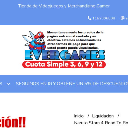
Tienda de Videojuegos y Merchandising Gamer
1162006608
e
SEGUINOS EN IG Y OBTENE UN 5% DE DESCUENTO
OS
Inicio
Liquidacion
Naruto Storn 4 Road To Bor