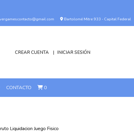
vergamescontacto@gmail.com
Bartolomé Mitre 933 - Capital Federal
CREAR CUENTA
INICIAR SESIÓN
!
CONTACTO
0
uto Liquidacion Juego Fisico