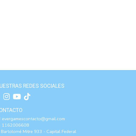
UESTRAS REDES SOCIALES
ONTACTO
evergamescontacto@gmail.com
1162006608
Bartolomé Mitre 933 - Capital Federal