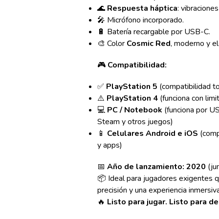
🌊
Respuesta háptica
: vibracione
🎤 Micrófono incorporado.
🔋 Batería recargable por USB-C.
🎨 Color
Cosmic Red
, moderno y e
🎮
Compatibilidad:
✅
PlayStation 5
(compatibilidad to
⚠️
PlayStation 4
(funciona con limi
💻
PC / Notebook
(funciona por US
Steam y otros juegos)
📱
Celulares Android e iOS
(comp
y apps)
📅
Año de lanzamiento:
2020
(ju
📦 Ideal para jugadores exigentes 
precisión y una experiencia inmersiva
🔥
Listo para jugar. Listo para de