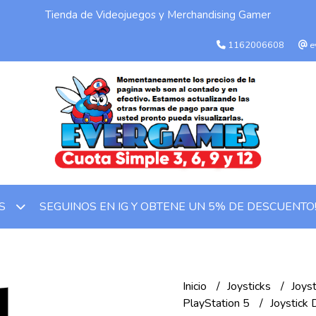
Tienda de Videojuegos y Merchandising Gamer
1162006608
e
SEGUINOS EN IG Y OBTENE UN 5% DE DESCUENTO
OS
Inicio
Joysticks
Joys
PlayStation 5
Joystick