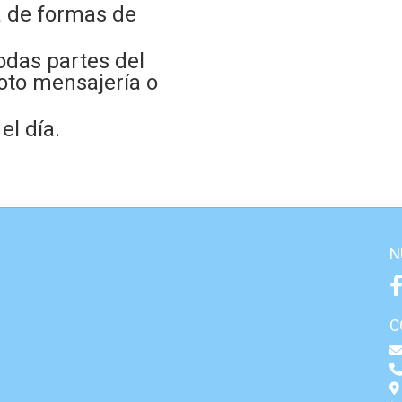
 de formas de
odas partes del
oto mensajería o
l día.
N
C