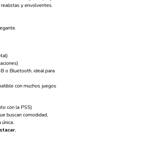
s realistas y envolventes.
legante.
tal)
taciones)
B o Bluetooth, ideal para
atible con muchos juegos
nto con la PS5)
que buscan comodidad,
 única.
stacar.