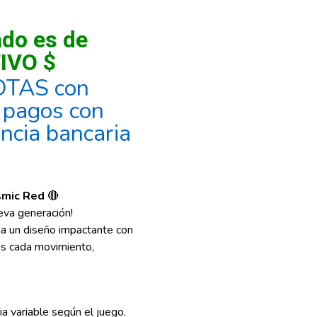
ado es de
IVO $
OTAS con
, pagos con
encia bancaria
smic Red
🔴
eva generación!
a un diseño impactante con
as cada movimiento,
cia variable según el juego.