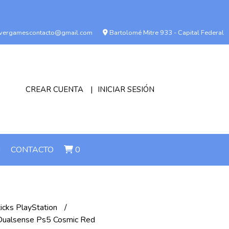
vergamescontacto@gmail.com
Bartolomé Mitre 933 - Capital Federal
CREAR CUENTA
INICIAR SESIÓN
!
CONTACTO
0
ticks PlayStation
 Dualsense Ps5 Cosmic Red