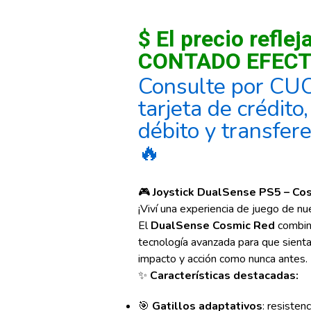
$ El precio reflej
CONTADO EFECT
Consulte por CU
tarjeta de crédito
débito y transfer
🔥
🎮
Joystick DualSense PS5 – Co
¡Viví una experiencia de juego de nu
El
DualSense Cosmic Red
combin
tecnología avanzada para que sient
impacto y acción como nunca antes.
✨
Características destacadas:
🎯
Gatillos adaptativos
: resisten