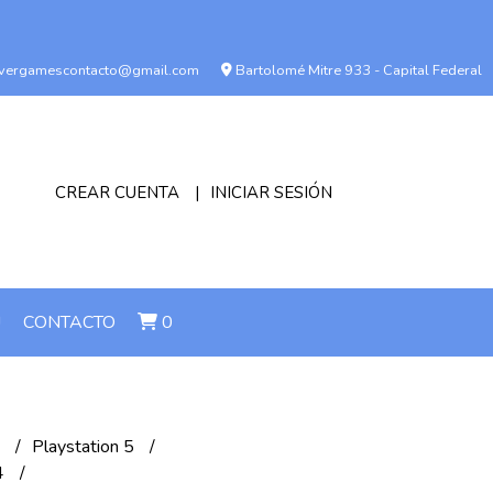
vergamescontacto@gmail.com
Bartolomé Mitre 933 - Capital Federal
CREAR CUENTA
INICIAR SESIÓN
!
CONTACTO
0
n
Playstation 5
S4