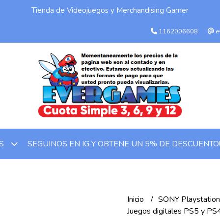
Tienda de Videojuegos y Merchandising Gamer
1162006608
e
SEGUINOS EN IG Y OBTENE UN 5% DE DESCUENTO
OS
Inicio
SONY Playstatio
Juegos digitales PS5 y P