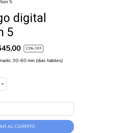
tion 5
o digital
n 5
645,00
23
% OFF
mado: 30-60 min (dias habiles)
AR AL CARRITO